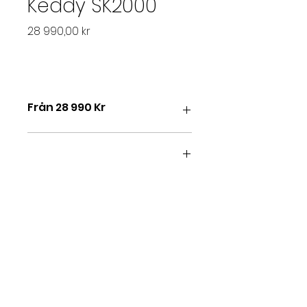
Keddy SK2000
Pris
28 990,00 kr
Från 28 990 Kr
Med en Keddy spiskassett kan du
väcka nytt liv i din öppna spis och
samtidigt förvandla den till en
säker och effektiv värmekälla för
hela huset. Våra spiskassetter är
helgjutna och designade för att
passa alla typer av öppna spisar.
Eventuellt mellanrum mellan
spiskassetten och eldstadens
kant kan lätt fyllas med hjälp av
ett snyggt täckgaller.