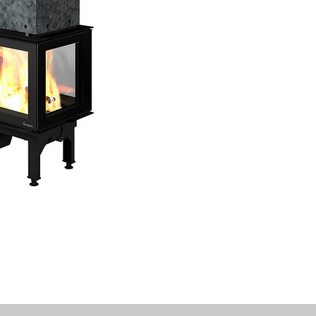
Insats
Vår nya insats me
29P har en stor gl
stora rutor på sido
panoramavy över e
särskilt lämplig 
rumsavdelare.N-29
sidor. Denna tekni
insatsen är lätt a
sig renare.
N-29P finns med lju
Produktbeskrivning
Maximalt synlig br
Vår största insat
synlig
Rumsavdelare
Fungerar bra som
syns bra från båda
Stort spann i värm
Anpassa värmen e
Dubbla glas för op