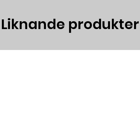
Enkel och optimal 
Möjlighet till värm
Med värmelagrand
Liknande produkter
värme som varar l
Tekniska data
Höjd: 1334mm
Bredd: 459 mm
Djup: 771 mm
Vikt: 160 kg
Vedlängd: 50 c
Verkningsgrad: 
Nominell effekt: 
Rökrörs Ø: 150 
Anslutning till s
Insyn: Front on 
* Ett normalt golv 