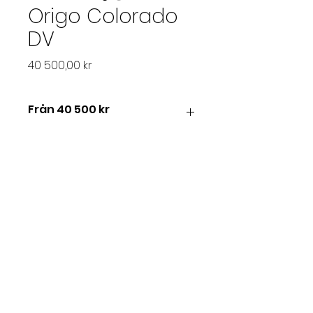
Origo Colorado
DV
Pris
40 500,00 kr
Från 40 500 kr
Origo Colorado
Rund kamin med Colorado-
betong
Origo Colorado Natural skiljer ut
sig från mängden. Sidorna är
klädda med vår
specialutvecklade Colorado-
betong, ett naturligt vackert
material med värmelagrande
egenskaper som skapar en
intressant kontrast mot det
svarta stålet. Resultatet är en