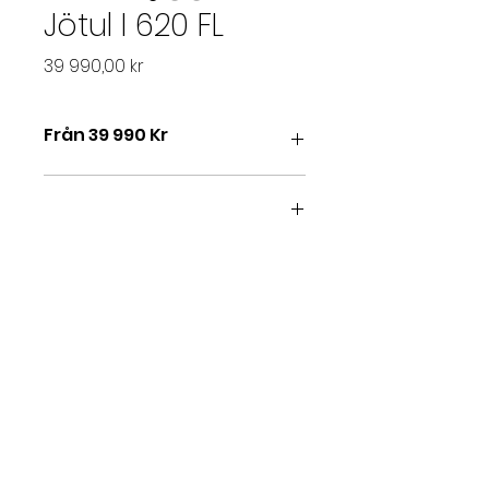
Jötul I 620 FL
Pris
39 990,00 kr
Från 39 990 Kr
Flexibelt insatssystem med glas
på framsidan
Jøtul I 620 är en storsatsning från
2017 och en vidareutveckling av
bästsäljaren Jøtul I 520. Denna
robusta insats i gjutjärn har en
ännu bredare och större insyn till
flammorna. Trots sin storlek är
Jøtul I 620 utformad för att brinna
optimalt, även vid låg effekt.
Brännkammaren är stilrent
inredd med vit vermiculit och
slitstarkt, vitemaljerat gjutjärn