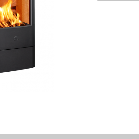
Ny eldningsteknik 
Denna braskamin ha
den ett tidlöst utt
utnyttjat gjutjärn
och skapat en vac
helhetsintryck och 
levereras med elle
handtaget är lätti
på luckan. Magnet
tunga, solida lucka
kamin med banbry
möjliggör enkel m
Integrerad tilluft
perfekt för nya, m
dagens byggstandar
Braskaminen kan äve
skorsten och ståls
tilluft.
Egenskaper:
Tidlös och stilr