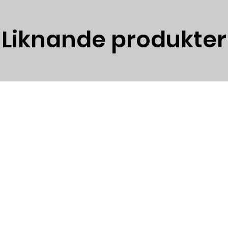
Perfekt för mod
Banbrytande el
Liknande produkter
Specifikationer:
Höjd: 1 012 mm
Bredd: 471 mm
Djup: 399 mm
Ren förbrännin
Sluten förbränn
Upp till 40 % mi