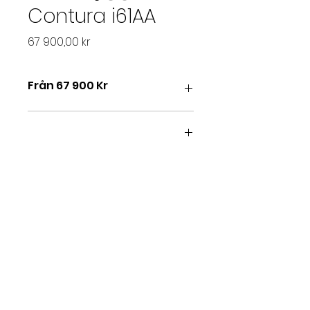
Contura i61AA
Pris
67 900,00 kr
Från 67 900 Kr
Artstone antracit är en slipad
betongsten med len yta i
mörkare grå antracit- nyans.
Materialet ger din eldstad en
unik karaktär och finns nu även till
vår nätta lättplacerade kamin
Contura i61. Välj vedfack för smart
förvaring.
Specifikationer:
Höjd: 1 570 mm
Bredd: 590 mm
Djup: 500 mm